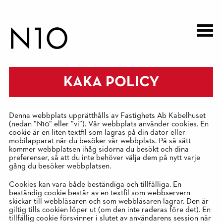
Hoppa
till
huvudinnehåll
KAKA POLICY
Denna webbplats upprätthålls av Fastighets Ab Kabelhuset
(nedan ”N10” eller ”vi”). Vår webbplats använder cookies. En
cookie är en liten textfil som lagras på din dator eller
mobilapparat när du besöker vår webbplats. På så sätt
kommer webbplatsen ihåg sidorna du besökt och dina
preferenser, så att du inte behöver välja dem på nytt varje
gång du besöker webbplatsen.
Cookies kan vara både beständiga och tillfälliga. En
beständig cookie består av en textfil som webbservern
skickar till webbläsaren och som webbläsaren lagrar. Den är
giltig tills cookien löper ut (om den inte raderas före det). En
tillfällig cookie försvinner i slutet av användarens session när