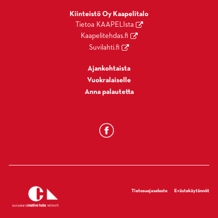
Kiinteistö Oy Kaapelitalo
Tietoa KAAPELIsta
Kaapelitehdas.fi
Suvilahti.fi
Ajankohtaista
Vuokralaiselle
Anna palautetta
Tietosuojaseloste
Evästekäytännöt