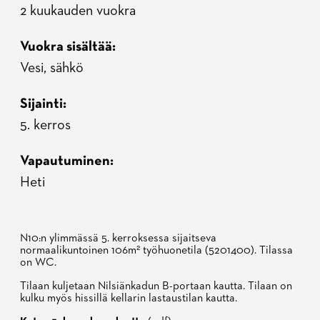
2 kuukauden vuokra
Vuokra sisältää
Vesi, sähkö
Sijainti
5. kerros
Vapautuminen
Heti
N10:n ylimmässä 5. kerroksessa sijaitseva
normaalikuntoinen 106m² työhuonetila (5201400). Tilassa
on WC.
Tilaan kuljetaan Nilsiänkadun B-portaan kautta. Tilaan on
kulku myös hissillä kellarin lastaustilan kautta.