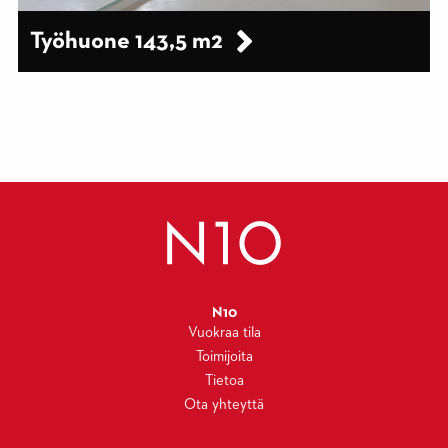
Työhuone 143,5 m2
N10
Vuokraa tila
Toimijoita
Tietoa
Ota yhteyttä