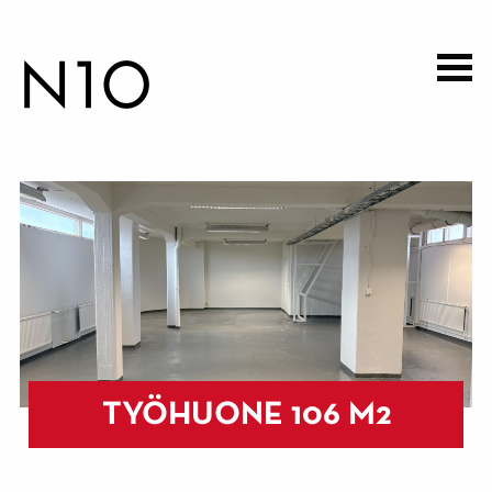
Hyppää
pääsisältöön
TYÖHUONE 106 M2